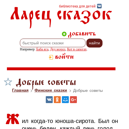
Ларец сказок
библиотека для детей
добавить
Например:
Баба яга
,
Дед мороз
,
Кот в сапогах
.
войти
Добрые советы
Главная
>
Финские сказки
> Добрые советы
Ж
ил когда-то юноша-сирота. Был он
очень беден, каждый день голод