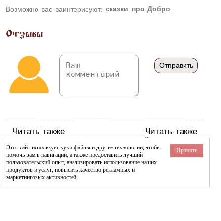
Возможно вас заинтерисуют:
сказки про Добро
Отзывы
Читать также
Читать также
Хакасские сказки:
Хантыйские сказки:
Этот сайт использует куки-файлы и другие технологии, чтобы
Принять
Адычах и Кечох
Ермак
помочь вам в навигации, а также предоставить лучший
Бай и охотник
Ими-Хиты
пользовательский опыт, анализировать использование наших
продуктов и услуг, повысить качество рекламных и
Батрак Торсых
Ими-Хиты и Вошинг Урт
маркетинговых активностей.
Волшебный чатхан
Кот
Два брата
Мальчик Идэ